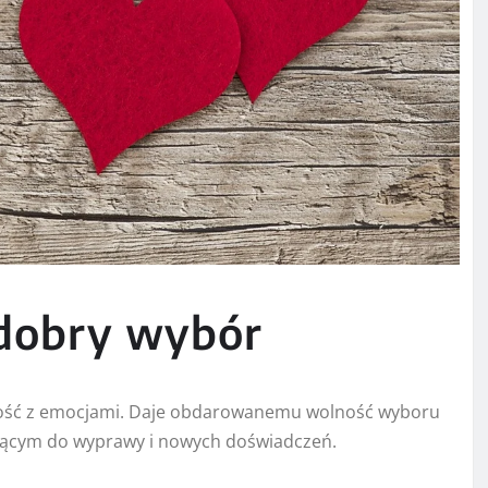
 dobry wybór
czność z emocjami. Daje obdarowanemu wolność wyboru
ającym do wyprawy i nowych doświadczeń.